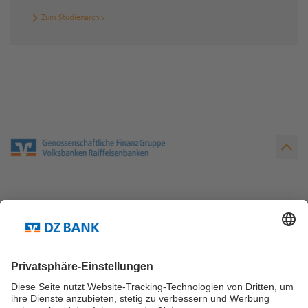
Zum Studienarchiv
Teilen via...
Mehr über die DZ BANK