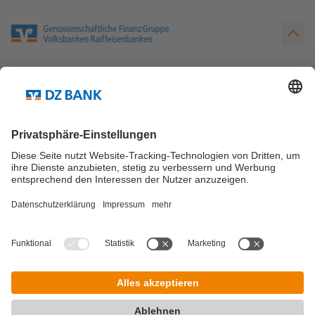
Mehr über die DZ BANK
English
Presse
Karriere
Kontakt
Login
Hoher Kontrast
© DZ BANK 2026
Impressum